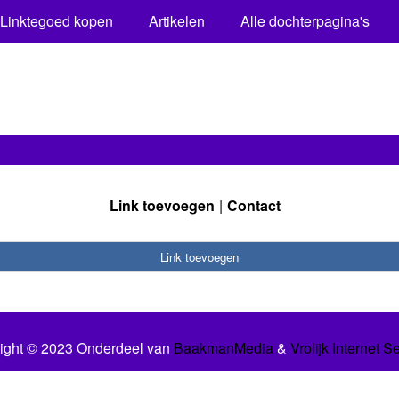
Linktegoed kopen
Artikelen
Alle dochterpagina's
Link toevoegen
Contact
Link toevoegen
ight © 2023 Onderdeel van
BaakmanMedia
&
Vrolijk Internet S