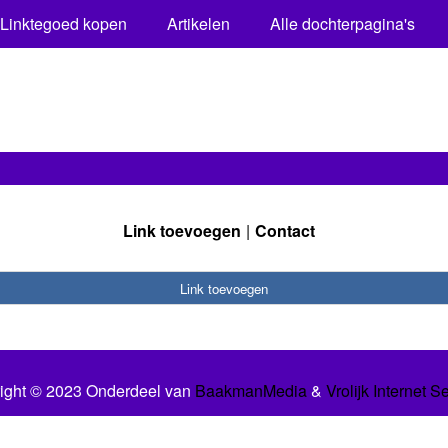
Linktegoed kopen
Artikelen
Alle dochterpagina's
Link toevoegen
Contact
Link toevoegen
ight © 2023 Onderdeel van
BaakmanMedia
&
Vrolijk Internet S